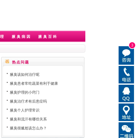
理
腋臭病因
腋臭百科
3
热点问题
腋臭该如何治疗呢
腋臭患者常吃蔬菜有利于健康
腋臭护理的小窍门
腋臭治疗术有后患症吗
腋臭个人护理常识
腋臭和流汗有哪些关系
腋臭很尴尬该怎么办？