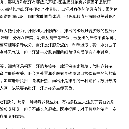
，那腋臭和流汗有哪些关系呢?医生提醒腋臭的原因不是流汗，
多人都错以为出汗多便会产生臭味。出汗对身体的健康有益，因为体
促进新陈代谢，同时亦能调节体温。那腋臭和流汗有哪些关系呢?
大抵可分为小汗腺和大汗腺两种。排出的水分只含少数的盐分及
在汗腺，分布在腋窝、乳晕及阴部等部位，分泌出的汗液不但浓郁，
葡萄糖等多种成分。而汗是汗腺分泌的一种稀淡液，其中水分占了
身并无气味，但当汗液与皮肤表面的细菌混合后便会产生狐臭。
，细菌容易积聚，汗腺亦较多，故汗液较难蒸发，气味亦较浓
多与肝脏有关。肝负责处置和分解有毒物质如日常饮食中的煎炸食
，加重肝脏负担，造成肝热。而出汗是排毒的一种途径，故肝热者
人高，故较容易出汗，汗水亦多呈赤黄色。
汗腺;2、局部一种特殊的微生物。有很多医生只注意了表面的杀
除狐臭腋臭，但是不能长久起效。医生提醒，对于腋臭的治疗一定
疗腋臭的效果。