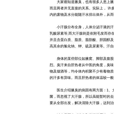
大家都知道腋臭，也有很多人患上腋臭
而且两者并无直接的关系。实际上， 许
内的废物及水分能随汗水排出体外，从而
小汗腺分布全身，人体分泌汗液的汗腺
乳酸尿素等;而大汗腺则是依附毛发而存
并且含蛋白质、脂质、脂肪酸、胆固醇及
高其余的氯化纳、钾、硫及尿素等。汗自
身体的某些部位如腋窝、脚部及腹股等
烈。臭汗来自肝热者从中医的角度，臭味
物及烟酒等，均令体内积聚不少有毒物质
的汗多有异味。而且肝热者的体温较一般
医生介绍腋臭的病因有两方面：1、大
菌，而忽视了大汗腺，所以虽能暂时的去
要从全部出发，解决清除大汗腺，达到治